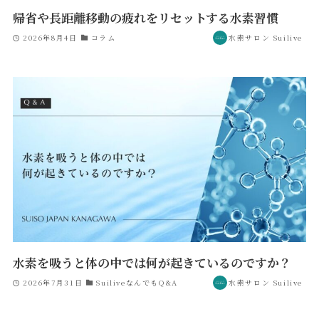
帰省や長距離移動の疲れをリセットする水素習慣
2026年8月4日
コラム
水素サロン Suilive
水素を吸うと体の中では何が起きているのですか？
2026年7月31日
SuiliveなんでもQ&A
水素サロン Suilive