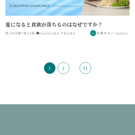
夏になると食欲が落ちるのはなぜですか？
2026年7月24日
SuiliveなんでもQ&A
水素サロン Suilive
1
2
...
31