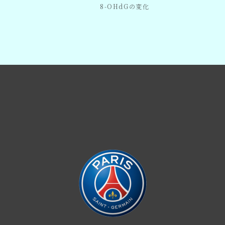
8-OHdGの変化